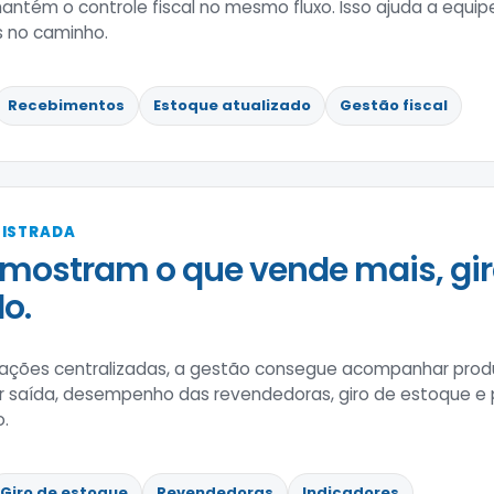
ntém o controle fiscal no mesmo fluxo. Isso ajuda a equi
 no caminho.
Recebimentos
Estoque atualizado
Gestão fiscal
GISTRADA
mostram o que vende mais, gir
o.
ões centralizadas, a gestão consegue acompanhar produ
r saída, desempenho das revendedoras, giro de estoque e
o.
Giro de estoque
Revendedoras
Indicadores