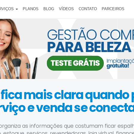
RVIÇOS
PLANOS
BLOG
VÍDEOS
CONTATO
PARCEIROS
 fica mais clara quando
rviço e venda se conect
organiza as informações que costumam ficar espal
estoque, serviços, revendedoras, loja virtual, financ