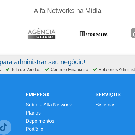
Alfa Networks na Mídia
ara administrar seu negócio!
s
Tela de Vendas
Controle Financeiro
Relatórios Administ
EMPRESA
SERVIÇOS
Sobre a Alfa Networks
Sistemas
Planos
Depoimentos
Portfólio