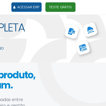
ACESSAR ERP
TESTE GRÁTIS
 produto,
am.
hadas entre
eiro e gestão.