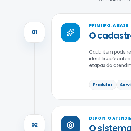
PRIMEIRO, A BASE
01
O cadastr
Cada item pode reu
identificação inte
etapas do atendi
Produtos
Serv
DEPOIS, O ATEND
02
O sistema