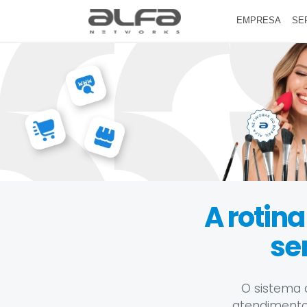
EMPRESA
SE
A rotina
se
O sistema 
atendimento, 