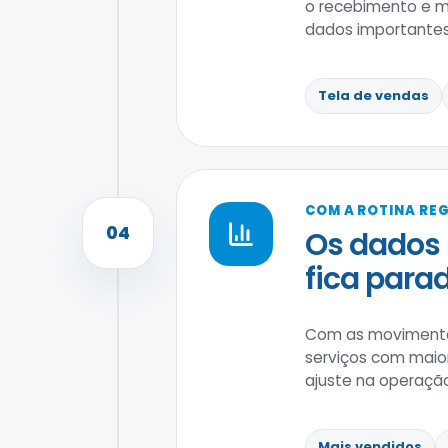
o recebimento e ma
dados importantes
Tela de vendas
COM A ROTINA RE
04
Os dados 
fica parad
Com as movimentaç
serviços com maio
ajuste na operaçã
Mais vendidos