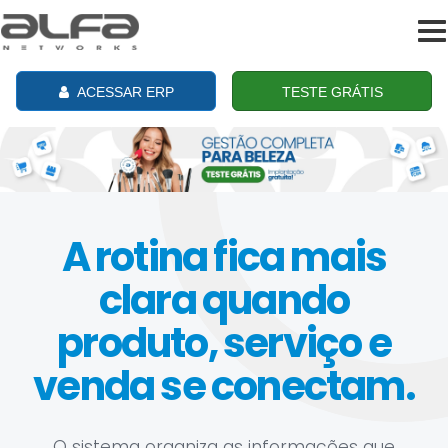
To
na
ACESSAR ERP
TESTE GRÁTIS
A rotina fica mais
clara quando
produto, serviço e
venda se conectam.
O sistema organiza as informações que