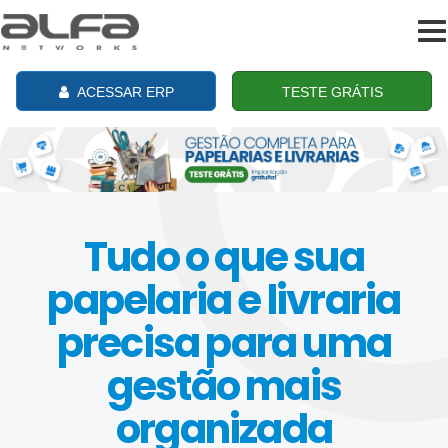
To
na
ACESSAR ERP
TESTE GRÁTIS
Tudo o que sua
papelaria e livraria
precisa para uma
gestão mais
organizada