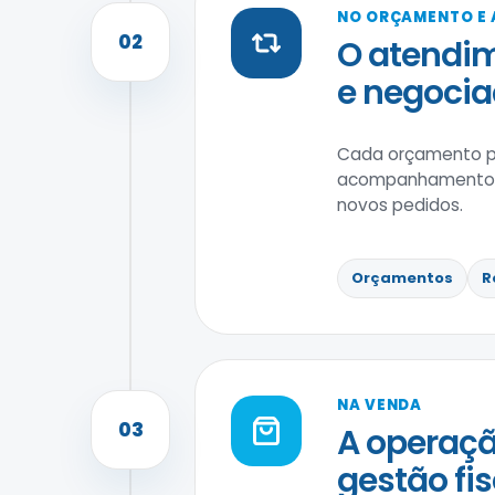
NO ORÇAMENTO E
02
O atendim
e negocia
Cada orçamento po
acompanhamento po
novos pedidos.
Orçamentos
R
NA VENDA
03
A operaçã
gestão fis