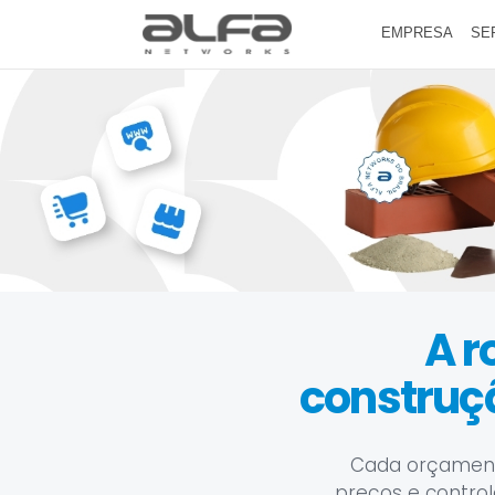
EMPRESA
SE
A r
construç
Cada orçamento
preços e control