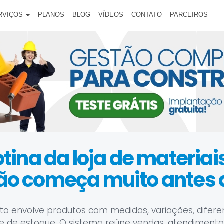
RVIÇOS
PLANOS
BLOG
VÍDEOS
CONTATO
PARCEIROS
otina da loja de materiai
ão começa muito antes 
 envolve produtos com medidas, variações, difere
e de estoque. O sistema reúne vendas, atendimento