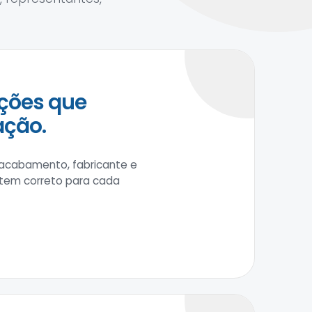
ções que
ação.
 acabamento, fabricante e
item correto para cada