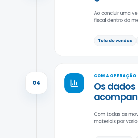
Ao concluir uma ve
fiscal dentro do m
Tela de vendas
COM A OPERAÇÃO
04
Os dados 
acompanha
Com todas as movim
materiais por var