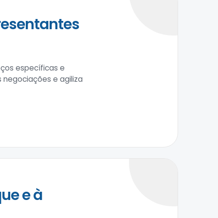
resentantes
ços específicas e
negociações e agiliza
ue e à