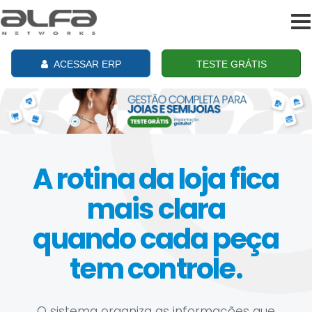
To
na
ACESSAR ERP
TESTE GRÁTIS
A rotina da loja fica
mais clara
quando cada peça
tem controle.
O sistema organiza as informações que