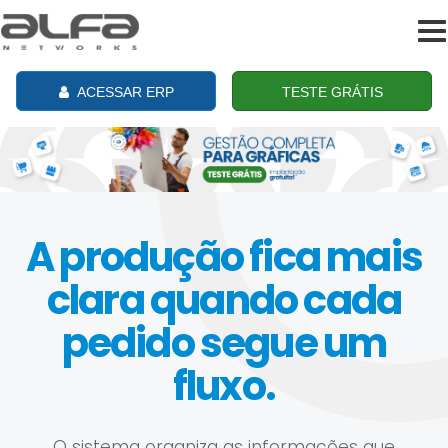
To
na
ACESSAR ERP
TESTE GRÁTIS
A produção fica mais
clara quando cada
pedido segue um
fluxo.
O sistema organiza as informações que