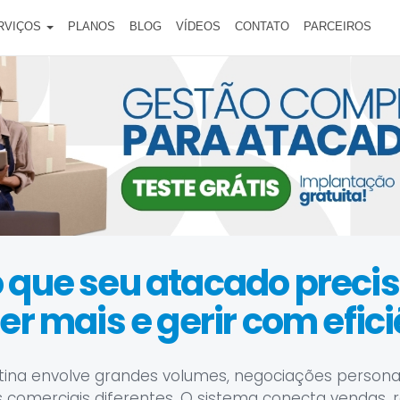
RVIÇOS
PLANOS
BLOG
VÍDEOS
CONTATO
PARCEIROS
 que seu atacado preci
r mais e gerir com efic
tina envolve grandes volumes, negociações personal
comerciais diferentes. O sistema conecta vendas, 