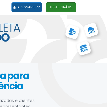
ACESSAR ERP
TESTE GRÁTIS
sa para
iência
izadas e clientes
representantes,