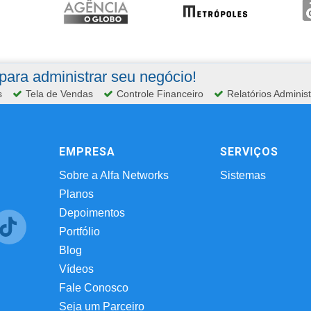
ara administrar seu negócio!
s
Tela de Vendas
Controle Financeiro
Relatórios Administ
EMPRESA
SERVIÇOS
Sobre a Alfa Networks
Sistemas
Planos
Depoimentos
Portfólio
Blog
Vídeos
Fale Conosco
Seja um Parceiro