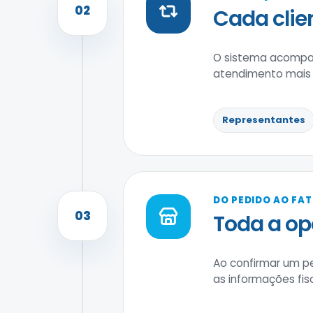
02
Cada clie
O sistema acompan
atendimento mais r
Representantes
DO PEDIDO AO FA
03
Toda a o
Ao confirmar um p
as informações fi