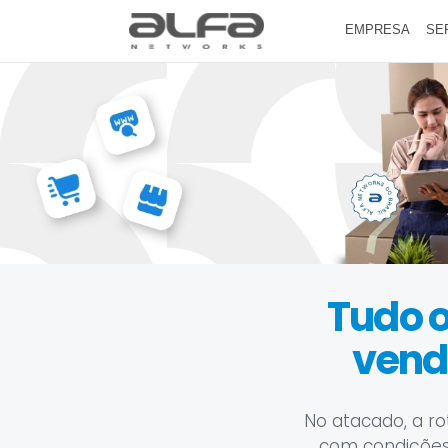
EMPRESA
SE
Tudo o
vende
No atacado, a ro
com condições 