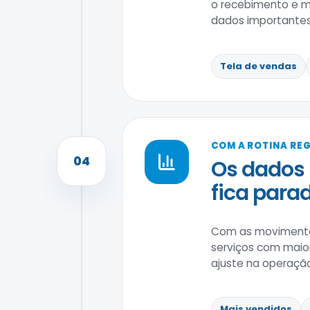
o recebimento e ma
dados importantes
Tela de vendas
COM A ROTINA RE
04
Os dados 
fica parad
Com as movimentaç
serviços com maio
ajuste na operaçã
Mais vendidos