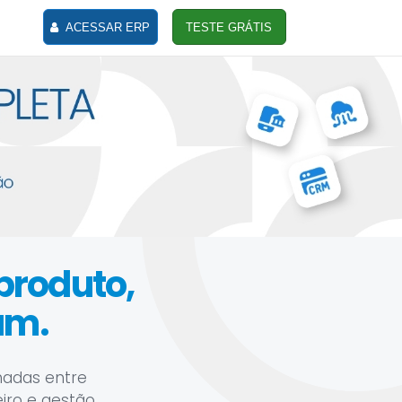
ACESSAR ERP
TESTE GRÁTIS
 produto,
am.
hadas entre
eiro e gestão.