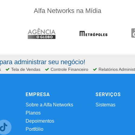
Alfa Networks na Mídia
ara administrar seu negócio!
s
Tela de Vendas
Controle Financeiro
Relatórios Administ
EMPRESA
SERVIÇOS
Sobre a Alfa Networks
Sistemas
Planos
Depoimentos
Portfólio