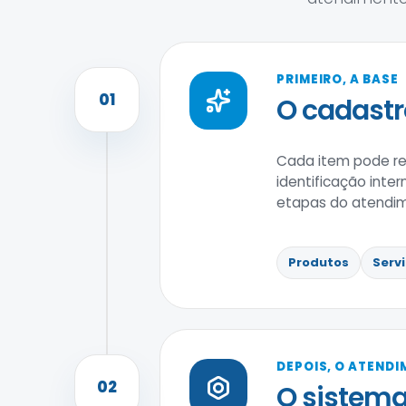
PRIMEIRO, A BASE
01
O cadastr
Cada item pode reu
identificação inte
etapas do atendi
Produtos
Serv
DEPOIS, O ATEND
02
O sistema