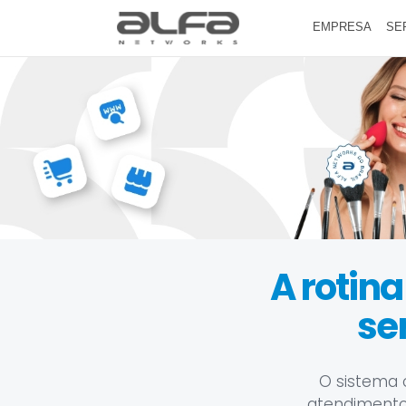
EMPRESA
SE
A rotina
se
O sistema 
atendimento, 