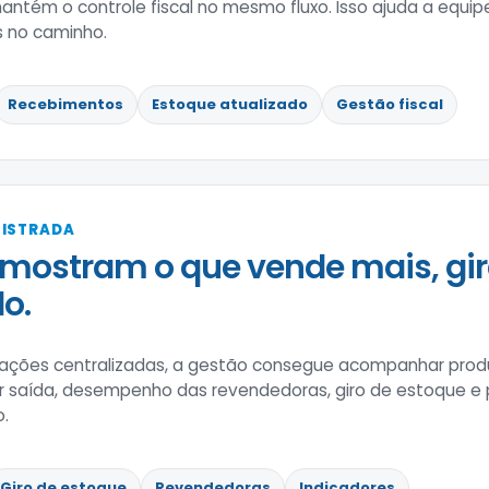
ntém o controle fiscal no mesmo fluxo. Isso ajuda a equi
 no caminho.
Recebimentos
Estoque atualizado
Gestão fiscal
GISTRADA
mostram o que vende mais, gir
o.
ões centralizadas, a gestão consegue acompanhar produ
r saída, desempenho das revendedoras, giro de estoque e
o.
Giro de estoque
Revendedoras
Indicadores