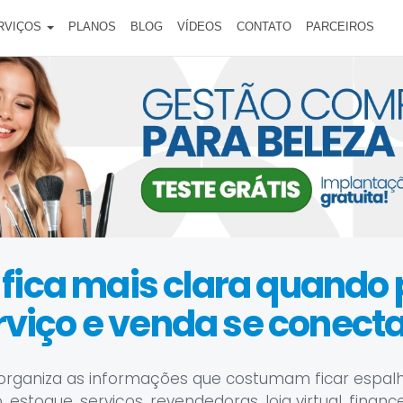
RVIÇOS
PLANOS
BLOG
VÍDEOS
CONTATO
PARCEIROS
 fica mais clara quando
rviço e venda se conect
organiza as informações que costumam ficar espal
estoque, serviços, revendedoras, loja virtual, financ