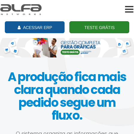
To
na
ACESSAR ERP
TESTE GRÁTIS
A produção fica mais
clara quando cada
pedido segue um
fluxo.
O sistema organiza as informações que