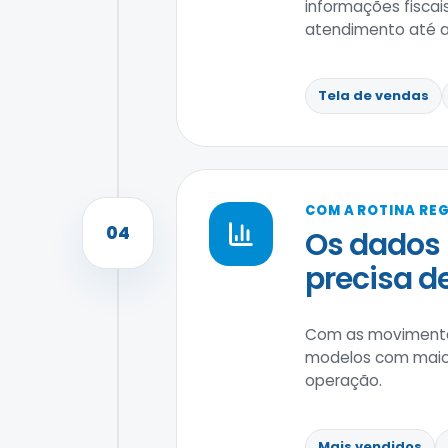
informações fiscai
atendimento até a
Tela de vendas
COM A ROTINA RE
04
Os dados 
precisa d
Com as movimentaç
modelos com maior
operação.
Mais vendidos