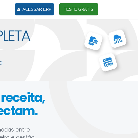
ACESSAR ERP
TESTE GRÁTIS
receita,
nectam.
hadas entre
eiro e gestão.