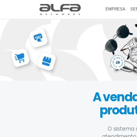
EMPRESA
SE
A venda
produt
O sistema 
atendimento, 