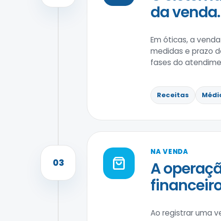
da venda.
Em óticas, a venda
medidas e prazo de 
fases do atendime
Receitas
Médi
NA VENDA
03
A operaçã
financeiro
Ao registrar uma v