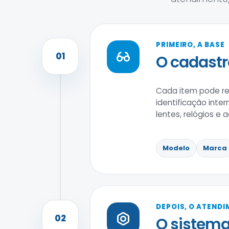
PRIMEIRO, A BASE
01
O cadastr
Cada item pode reu
identificação inter
lentes, relógios e
Modelo
Marca
DEPOIS, O ATEND
02
O sistem