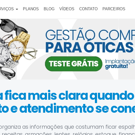
RVIÇOS
PLANOS
BLOG
VÍDEOS
CONTATO
PARCEIROS
 fica mais clara quando 
o e atendimento se co
organiza as informações que costumam ficar espal
receitas, armações, lentes, relógios, estoque, financ