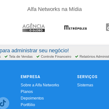
Alfa Networks na Mídia
ara administrar seu negócio!
s
Tela de Vendas
Controle Financeiro
Relatórios Administ
EMPRESA
SERVIÇOS
Sobre a Alfa Networks
Sistemas
Planos
Depoimentos
Portfólio