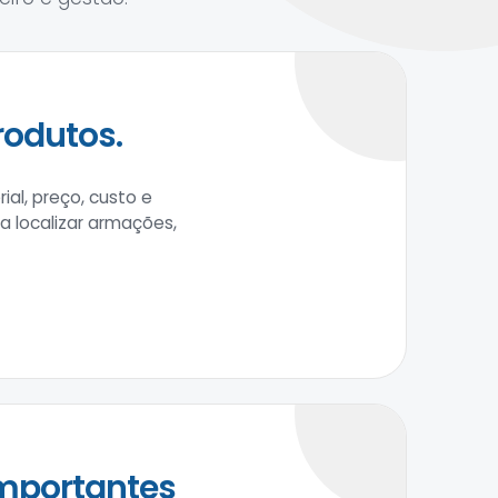
rodutos.
al, preço, custo e
 a localizar armações,
mportantes