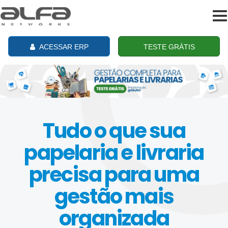
To
na
ACESSAR ERP
TESTE GRÁTIS
Tudo o que sua
papelaria e livraria
precisa para uma
gestão mais
organizada