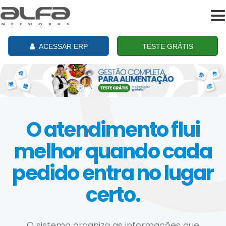
To
na
ACESSAR ERP
TESTE GRÁTIS
O atendimento flui
melhor quando cada
pedido entra no lugar
certo.
O sistema organiza as informações que