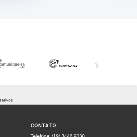
›
rativos
CONTATO
Telefone: (19) 3446.9030